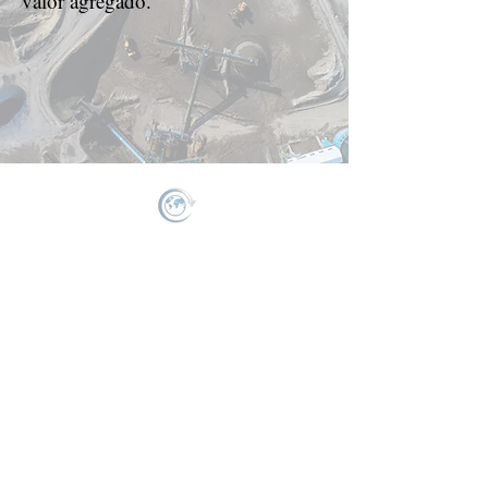
valor agregado."
CONTACTANOS
Acércate para cualquier duda
o cotización
Nombre(s)
*